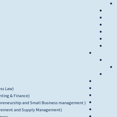
ess Law)
nting & Finance)
repreneurship and Small Business management )
ocurement and Supply Management)
iness